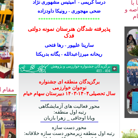
با
درسا کریمی -
آمیتیس مشهوری نژاد
صه و
ضحی مهجوری - رونیکا داودزاده
ام
*************************
پذیرفته شدگان هنرستان نمونه دولتی
فدک
سارینا علیپور - رها فتحی
ریحانه میرزاعبدالله - یگانه بدریکتا
برگزیدگان جشنواره خوارزمی و پژوهش
404 - 403
برگزیدگان منطقه ای جشنواره
نوجوان
خوارزمی
مقام ا
سال تحصیلی
۱۴۰۴-۱۴۰۳
دبیرستان سهام خیام
***********************************************
محور فعالیت های آزمایشگاهی
رتبه اول منطقه
:
ویانا اوجاقی _ زهرا بازیان
***********************************************
محور دست سازه
رتبه اول منطقه زیرمحور دست سازه خلاقانه
: