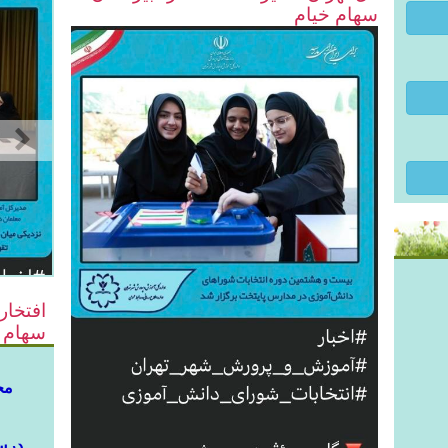
سهام خيام
افتخار
سهام 
مج
درس 