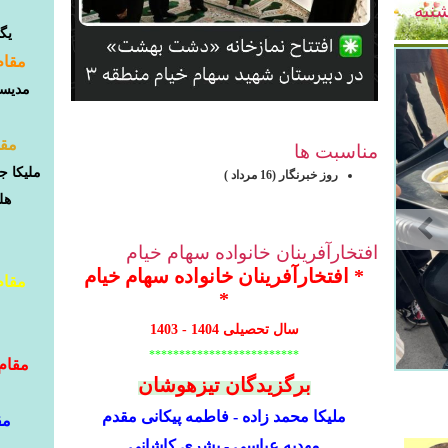
شنبه
یگا
مقام
مدیسا
مقا
مناسبت ها
ملیکا
جع
روز خبرنگار (16 مرداد )
هلی
افتخارآفرینان خانواده سهام خیام
* افتخارآفرینان خانواده سهام خیام
مقام
*
سال تحصیلی 1404 - 1403
*************************
مقام
برگزیدگان تیزهوشان
ملیکا محمد زاده - فاطمه پیکانی مقدم
مق
مهدیه عباسی - بشری کاشانی