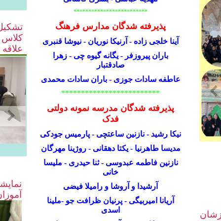
*************************
پذیرفته شدگان مدارس فرهنگ
تشکیل 
کلاس ف
آینا خلجی زاده - آرنیکا نوریان - نیوشا قنبری
علاقه 
باران پیروزفر - یگانه گیوه چی - زهرا
صادقتبار
عاطفه سادات جوزی - باران سادات محمدی
*************************
پذیرفته شدگان مدرسه نمونه دولتی
فدک
نیکا رشید - نازنین ساعتچی - پارمیس جودکی
مدیسا طاهرنیا - یکتا دهقانی - روژینا مهرگان
نازنین فاطمه عبدوسی - ثنا حیدری -
ملیسا
خانی
نمایش
آرشیدا و آروشا و رامیلا فیضی
آموزان
آریانا امیربیگی - پرنیان ظرافت جو
-
ملینا
اسدی
زشان