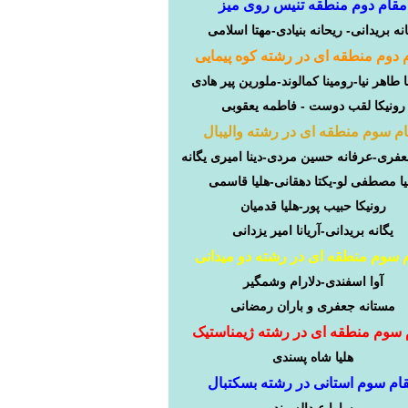
مقام
دوم
منطقه
تنیس
روی
میز
نه
بریدانی-
ریحانه
بنیادی-مهتا
اسلامی
دوم
منطقه
ای
در
رشته
کوه
پیمایی
طاهر
نیا-رومینا
کمالوند-ملورین
پیر
هادی
رونیکا
لقب
دوست
-
فاطمه
یعقوبی
م
سوم
منطقه
ای
در
رشته
والیبال
فری-عرفانه
حسین
مردی-دینا
امیری
یگانه
ا
مصطفی
لو-یکتا
دهقانی-هلیا
قاسمی
رونیکا
حبیب
پور-هلیا
قدمیان
یگانه
بریدانی-آریانا
امیر
یزدانی
سوم
منطقه
ای
در
رشته
دو
میدانی
آوا
اسفندی-دلارام
وشمگیر
مستانه
جعفری
و
باران
رمضانی
سوم
منطقه
ای
در
رشته
ژیمناستیک
هلیا
شاه
پسندی
ام
سوم
استانی
در
رشته
بسکتبال