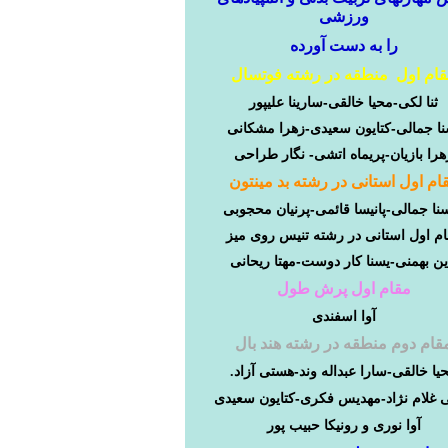
ورزشی
را به دست آورده
ام اول منطقه در رشته فوتسال
ثنا لکی-محیا خالقی-سارینا علیپور
نا جمالی-کتایون سعیدی-زهرا مشکانی
هرا بازیان-پریماه اتشی- نگار طراحی
ام اول استانی در رشته بد مینتون
نا جمالی-پانیسا قائمی-پرنیان محجوبی
م اول استانی در رشته تنیس روی میز
ین بهمنی-یسنا کار دوست-مهتا ریحانی
مقام اول پرش طول
آوا اسفندی
قام
دوم
منطقه
در
رشته
هند
بال
یا
خالقی-سارا
عبداله
وند-هستی
آزاد
.
غلام
نژاد-مهدیس
فکری-کتایون
سعیدی
آوا
نوری
و
رونیکا
حبیب
پور