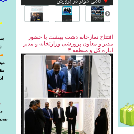
مق
افتتاح نمازخانه دشت بهشت با حضور
یس
مدير و معاون پرورشي وزارتخانه و مدير
ز
اداره كل و منطقه ٣
مق
میس
مقا
آذ
م
مح
ضحی