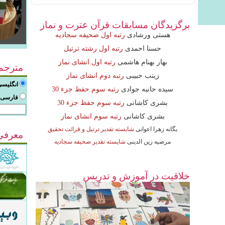
برگزیدگان مسابقات قرآن عترت و نماز
هستی ورشادی
رتبه اول صحیفه سجادیه
حسنا احمدی
رتبه اول رشته ترتیل
بهار بهنام هاشمی
رتبه اول انشای نماز
مترجم
زینب حبیبی
رتبه دوم انشای نماز
انگلیسی
سیده حانیه جوادی
رتبه سوم حفظ جزء 30
فارسی ب
بشری کاشانی
رتبه سوم حفظ جزء 30
بشری کاشانی
رتبه سوم انشای نماز
یگانه زهرا اعوانی
شایسته تقدیر ترتیل و قرائت تحقیق
معرفی
مرضیه زین الدینی
شایسته تقدیر صحیفه سجادیه
خلاقیت در آموزش و تدریس